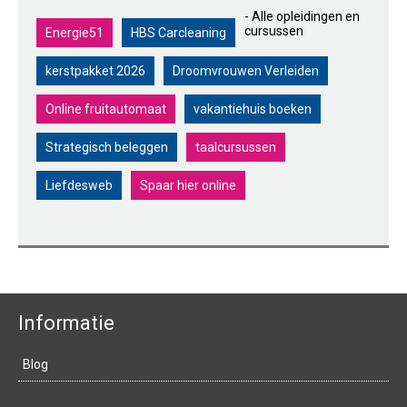
- Alle opleidingen en
cursussen
Energie51
HBS Carcleaning
kerstpakket 2026
Droomvrouwen Verleiden
Online fruitautomaat
vakantiehuis boeken
Strategisch beleggen
taalcursussen
Liefdesweb
Spaar hier online
Informatie
Blog