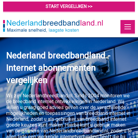
START VERGELIJKEN >>
Nederland breedbandland -
Internet abonnementen
vergelijken
Wij zijn Nederlandbreedband.nl. Sinds 2004 monitoren we
de breedband internet ontwikkelingen in Nederland. Wij
willen u graag goed advies geven over de verschillende
mogelijkheden en toepassingen van breedband internet in
Nederland, zodat u als gebruiker van breedband internet
goede keuzes kunt maken. Hierbij kunt u gebruik maken
van de partners van Nederlandbreedbandland.nl, zodat u te
allen tijde een werkende internetverbinding heeft die bij