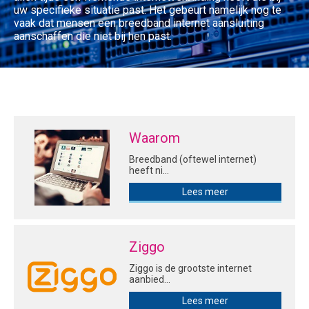
uw specifieke situatie past. Het gebeurt namelijk nog te
vaak dat mensen een breedband internet aansluiting
aanschaffen die niet bij hen past.
Waarom
breedbandinternet?
Breedband (oftewel internet)
heeft ni...
Lees meer
Ziggo
Ziggo is de grootste internet
aanbied...
Lees meer