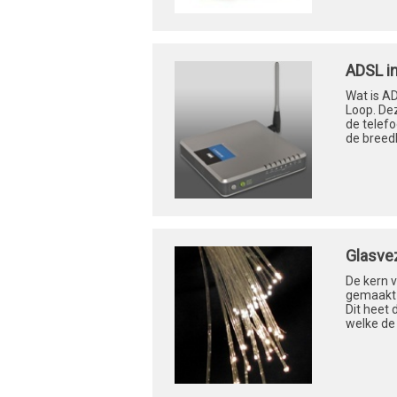
ADSL i
Wat is A
Loop. De
de telefo
de breed
Glasve
De kern v
gemaakt 
Dit heet 
welke de 