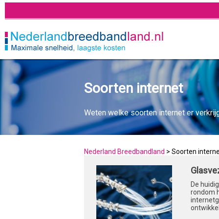
Soorten internet
Weten welke soorten internet er verkrijgb
Nederland Breedbandland
>
Soorten intern
Glasvez
De huidi
rondom h
internetg
ontwikkel