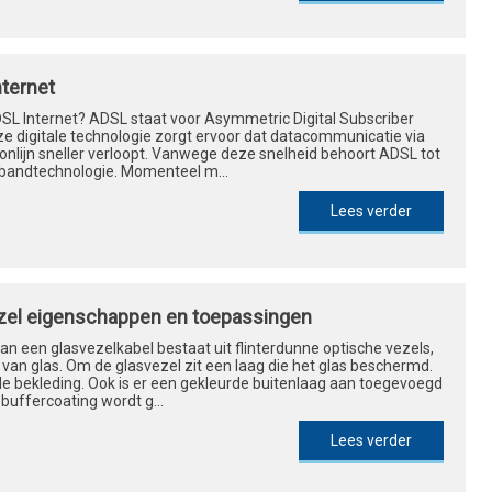
nternet
DSL Internet? ADSL staat voor Asymmetric Digital Subscriber
ze digitale technologie zorgt ervoor dat datacommunicatie via
onlijn sneller verloopt. Vanwege deze snelheid behoort ADSL tot
bandtechnologie. Momenteel m...
Lees verder
zel eigenschappen en toepassingen
an een glasvezelkabel bestaat uit flinterdunne optische vezels,
van glas. Om de glasvezel zit een laag die het glas beschermd.
de bekleding. Ook is er een gekleurde buitenlaag aan toegevoegd
buffercoating wordt g...
Lees verder