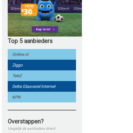
Top 5 aanbieders
Online.nl
Ziggo
Tele2
Delta Glasvezel Internet
KPN
Overstappen?
Vergelijk de aanbieders direct!