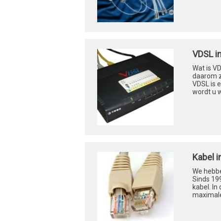
VDSL i
Wat is V
daarom zu
VDSL is e
wordt u wa
Kabel i
We hebben
Sinds 199
kabel. In
maximale 