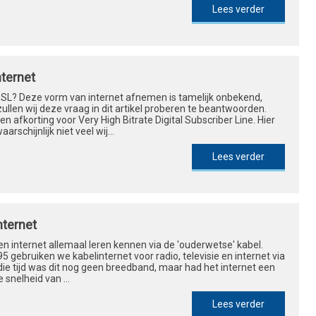
Lees verder
nternet
DSL? Deze vorm van internet afnemen is tamelijk onbekend,
llen wij deze vraag in dit artikel proberen te beantwoorden.
en afkorting voor Very High Bitrate Digital Subscriber Line. Hier
arschijnlijk niet veel wij...
Lees verder
nternet
 internet allemaal leren kennen via de 'ouderwetse' kabel.
5 gebruiken we kabelinternet voor radio, televisie en internet via
 die tijd was dit nog geen breedband, maar had het internet een
snelheid van ...
Lees verder