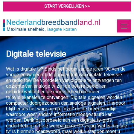
START VERGELIJKEN >>
Digitale televisie
Wat is digitale tv? Sinds het begin van de jaren '90 van de
vorige eeuw neemt de populariteit van digitale televisie
en radio toe. De voordelen van digitale tv ontvangen ten
opzichte van analoge tv zijn de betere beeld- en
geluidskwaliteit en de mogelijkheid om meer
televisiekanalen te ontvangen. Digitale signalen worden
compacter doorgezonden dan analoge signalen. Hierdoor
blijft er als het ware ruimte 'over' op de breedbandlijn
waardoor weer andere informatie meegestuurd kan
worden. Denk bijvoorbeeld aan een digitale tv-gids,
ondertiteling of hele webpagina's. De vraag 'wat is digitale
tv' is hiermee beantwoord, maar welke stappen moet u